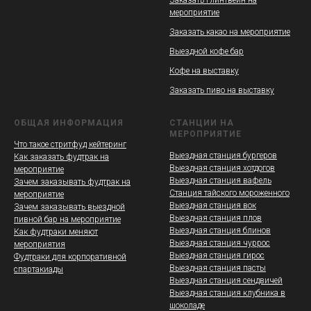
Заказать глинтвейн на
мероприятие
Заказать какао на мероприятие
Выездной кофе бар
Кофе на выставку
Заказать пиво на выставку
ОБЩАЯ ИНФОРМАЦИЯ
СТАНЦИИ НА
МЕРОПРИЯТИЕ
Что такое стритфуд кейтеринг
Выездная станция бургеров
Как заказать фудтрак на
Выездная станция хотдогов
мероприятие
Выездная станция вафель
Зачем заказывать фудтрак на
Станция тайского мороженного
мероприятие
Выездная станция вок
Зачем заказывать выездной
Выездная станция плов
пивной бар на мероприятие
Выездная станция блинов
Как фудтраки меняют
Выездная станция чуррос
мероприятия
Выездная станция гирос
Фудтраки для корпоративной
Выездная станция пасты
спартакиады
Выездная станция сендвичей
Выездная станция клубника в
шоколаде