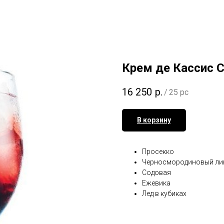
Крем де Кассис 
16 250
р.
/
25 pc
В корзину
Просекко
Черносмородиновый ли
Содовая
Ежевика
Лед в кубиках