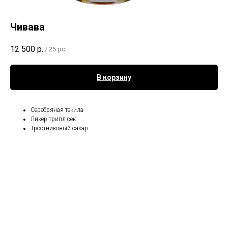
Чивава
12 500
р.
/
25 pc
В корзину
Серебряная текила
Ликер трипл сек
Тростниковый сахар