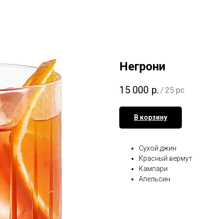
Негрони
15 000
р.
/
25 pc
В корзину
Сухой джин
Красный вермут
Кампари
Апельсин