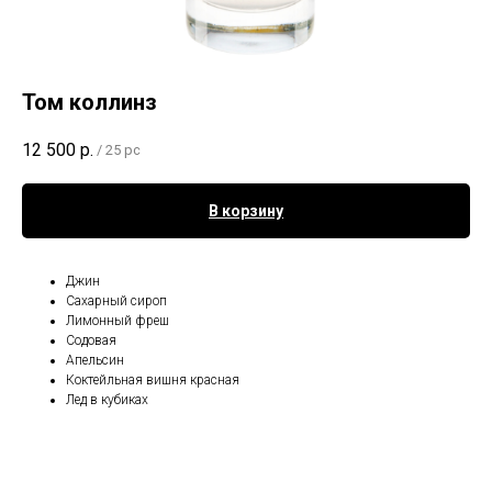
Том коллинз
12 500
р.
/
25 pc
В корзину
Джин
Сахарный сироп
Лимонный фреш
Содовая
Апельсин
Коктейльная вишня красная
Лед в кубиках