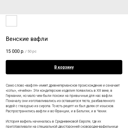
Венские вафли
15 000
р.
/
50 pc
В корзину
Само слово «вафля» имеет древнегерманское происхождение и означает
«соты», «ячейки». Эти кондитерские изделия появились в XIII веке, в
Германии, но мало чем были похожи на привычные для нас вафли.
Поначалу они изготавливались из оставшегося теста, разбавленного
водой с глазурью из сиропа. То есть рецепт их был далек от изысков.
Распространились вафли и во Франции, и в Бельгии, и в Чехии.
История вафель начиналась в Средневековой Европе, где их
приготавливали на специальной двусторонней сковородке-вафельнице